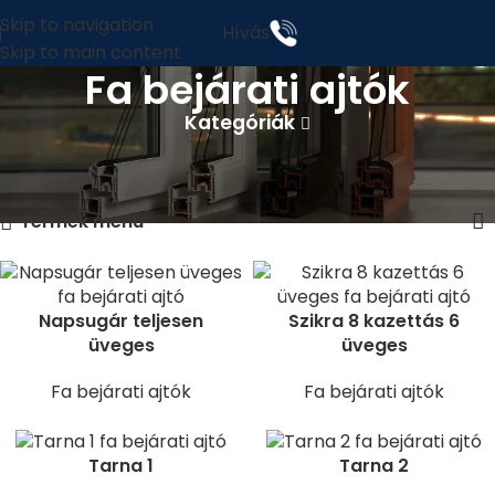
Skip to navigation
Hívás
Skip to main content
Fa bejárati ajtók
Kategóriák
Kezdőlap
Fa bejárati ajtók
2. oldal
13–17 termék, összesen 17 db
Termék menü
Napsugár teljesen
Szikra 8 kazettás 6
üveges
üveges
Fa bejárati ajtók
Fa bejárati ajtók
Tarna 1
Tarna 2