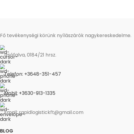
Fő tevékenységi körünk nyílászárók nagykereskedelme.
Izsófalva, 0184/21 hrsz.
Telefon: +3648-351-457
Mobil: +3630-913-1335
Email: rapidlogistickft@gmail.com
BLOG