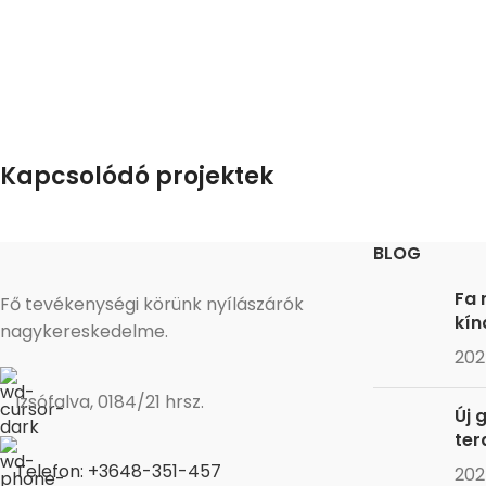
Kapcsolódó projektek
BLOG
Kitchen
Fa 
Leo uteu ullamcorper
Fő tevékenységi körünk nyílászárók
kín
nagykereskedelme.
202
Izsófalva, 0184/21 hrsz.
Új 
ter
Telefon: +3648-351-457
202