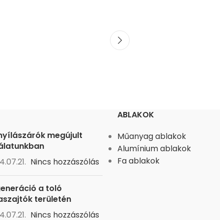
ABLAKOK
nyílászárók megújult
Műanyag ablakok
álatunkban
Alumínium ablakok
Fa ablakok
4.07.21.
Nincs hozzászólás
generáció a toló
aszajtók területén
4.07.21.
Nincs hozzászólás