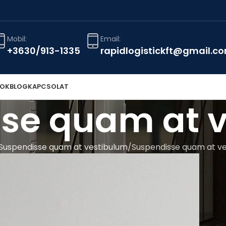
Mobil:
Email:
+3630/913-1335
rapidlogistickft@gmail.c
TOK
BLOG
KAPCSOLAT
se quam at 
Suspendisse quam at vestibulum
Suspendisse quam at v