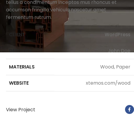
tellus a condimentum inceptos mus rhoncus et
accumsan fringilla vehicula nascetur amet
fermentum rutrum.
CLIENT
WordPress
DESIGNER
John Doe
MATERIALS
Wood, Paper
WEBSITE
xtemos.com/wood
View Project