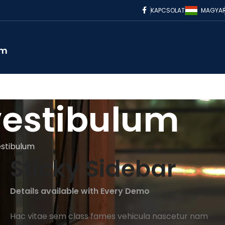
KAPCSOLAT
MAGYA
om
vestibulum
estibulum
Sticky Sidebar
Details available with Every Demo
Hac vitae sem class fames vehicula nascetur nam