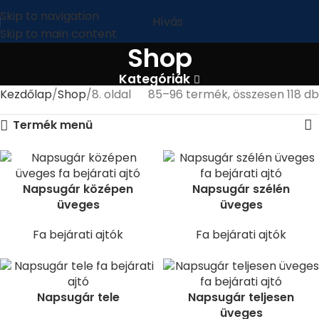
Skip to navigation
Hívás
Skip to main content
Shop
Kategóriák
Kezdőlap
Shop
8. oldal
85–96 termék, összesen 118 db
Termék menü
Napsugár középen
Napsugár szélén
üveges
üveges
Fa bejárati ajtók
Fa bejárati ajtók
Napsugár tele
Napsugár teljesen
üveges