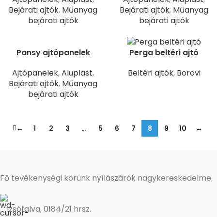
Bejárati ajtók
,
Műanyag
Bejárati ajtók
,
Műanyag
bejárati ajtók
bejárati ajtók
Pansy ajtópanelek
Perga beltéri ajtó
Ajtópanelek
,
Aluplast
,
Beltéri ajtók
,
Borovi
Bejárati ajtók
,
Műanyag
bejárati ajtók
←
1
2
3
…
5
6
7
8
9
10
→
Fő tevékenységi körünk nyílászárók nagykereskedelme.
Izsófalva, 0184/21 hrsz.