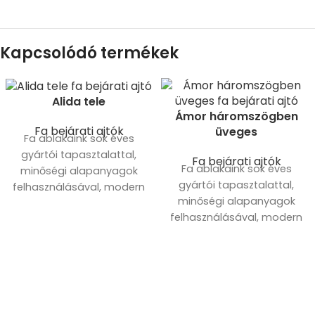
Kapcsolódó termékek
Alida tele
Ámor háromszögben
Fa bejárati ajtók
üveges
Fa ablakaink sok éves
gyártói tapasztalattal,
Fa bejárati ajtók
Fa ablakaink sok éves
minőségi alapanyagok
gyártói tapasztalattal,
felhasználásával, modern
minőségi alapanyagok
gépsorokon készülnek.
felhasználásával, modern
gépsorokon készülnek.