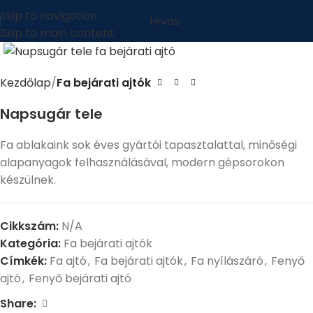
Skip to navigation
Hívás
Skip to main content
Nagyításhoz kattints ide
Kezdőlap
Fa bejárati ajtók
Napsugár tele
Fa ablakaink sok éves gyártói tapasztalattal, minőségi
alapanyagok felhasználásával, modern gépsorokon
készülnek.
Cikkszám:
N/A
Kategória:
Fa bejárati ajtók
Címkék:
Fa ajtó
,
Fa bejárati ajtók
,
Fa nyílászáró
,
Fenyő
ajtó
,
Fenyő bejárati ajtó
Share: