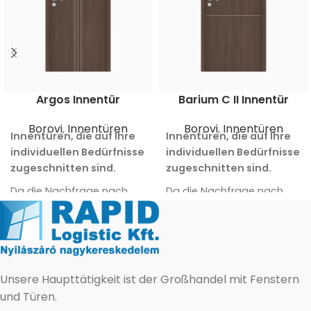
Argos Innentür
Barium C II Innentür
Borovi
,
Innentüren
Borovi
,
Innentüren
Innentüren, die auf Ihre
Innentüren, die auf Ihre
individuellen Bedürfnisse
individuellen Bedürfnisse
zugeschnitten sind.
zugeschnitten sind.
Da die Nachfrage nach
Da die Nachfrage nach
verschiedenen Arten von
verschiedenen Arten von
Innentüren gestiegen ist,
Innentüren gestiegen ist,
ist auch eine erhöhte
ist auch eine erhöhte
Verschleißfestigkeit zu
Verschleißfestigkeit zu
einem wichtigen Aspekt
einem wichtigen Aspekt
Unsere Haupttätigkeit ist der Großhandel mit Fenstern
geworden. Aus diesem
geworden. Aus diesem
und Türen.
Grund haben die Hersteller
Grund haben die Hersteller