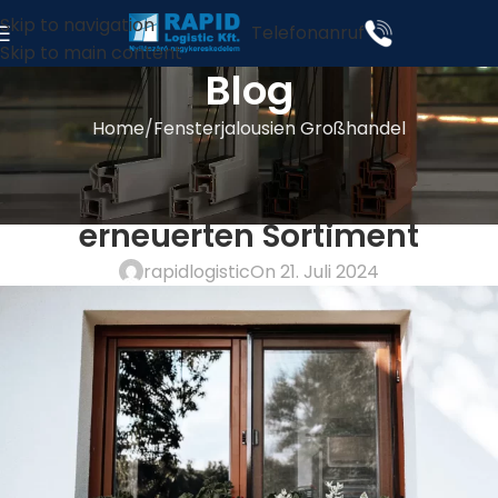
Skip to navigation
Telefonanruf
Skip to main content
Blog
Home
Fensterjalousien Großhandel
FENSTERJALOUSIEN GROSSHANDEL
Holzfenster in unserem
erneuerten Sortiment
rapidlogistic
On 21. Juli 2024