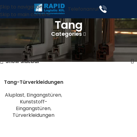
Skip to navigation
Telefonanruf
Skip to main content
Tang
Categories
Start
Produkte verschlagwortet mit „Tang“
Einzelnes Ergebnis wird angezeigt
Show sidebar
Tang-Türverkleidungen
Aluplast
,
Eingangstüren
,
Kunststoff-
Eingangstüren
,
Türverkleidungen