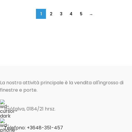
1
2
3
4
5
→
La nostra attività principale è la vendita all'ingrosso di
finestre e porte.
Izsófalva, 0184/21 hrsz.
Telefono: +3648-351-457