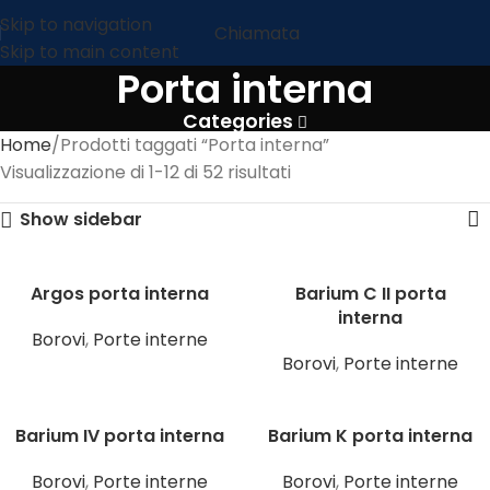
Skip to navigation
Chiamata
Skip to main content
Porta interna
Categories
Home
Prodotti taggati “Porta interna”
Visualizzazione di 1-12 di 52 risultati
Show sidebar
Argos porta interna
Barium C II porta
interna
Borovi
,
Porte interne
Borovi
,
Porte interne
Barium IV porta interna
Barium K porta interna
Borovi
,
Porte interne
Borovi
,
Porte interne