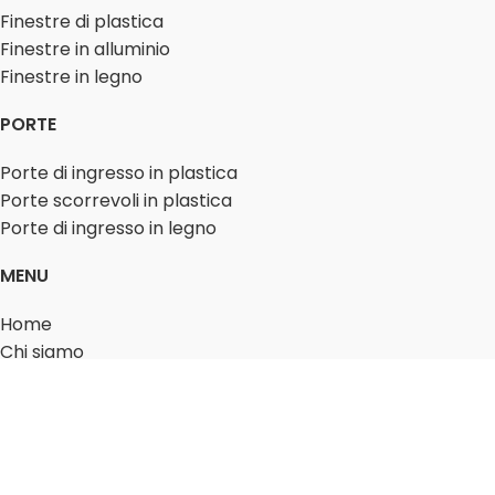
Finestre di plastica
Finestre in alluminio
Finestre in legno
PORTE
Porte di ingresso in plastica
Porte scorrevoli in plastica
Porte di ingresso in legno
MENU
Home
Chi siamo
Blog
Contatto
Copyright
Rapid Logistic Kft. Minden jog fenntartva.
English
(
Inglese
)
Magyar
(
Ungherese
)