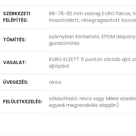
SZERKEZETI
68-78-92 mm vastag EURO falcos, hős
FELÉPÍTÉS:
hossztoldott, rétegragasztott borov
szárnyban körbefutó, EPDM alapany
TÖMÍTÉS:
gumitömítés
EURO ELZETT 5 ponton záródó ajtó zá
VASALAT:
ajtópánt
ÜVEGEZÉS:
nincs
választható: nincs vagy Milesi vizesb
FELÜLETKEZELÉS:
egyedi megrendelés alapján)