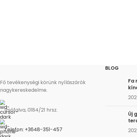
BLOG
Fa 
Fő tevékenységi körünk nyílászárók
kín
nagykereskedelme.
202
Izsófalva, 0184/21 hrsz.
Új 
ter
Telefon: +3648-351-457
202