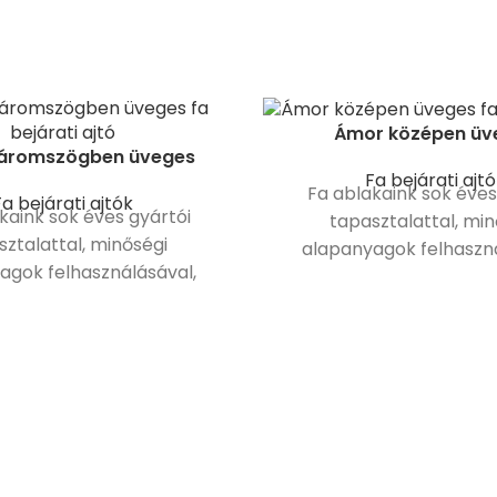
Ámor középen üv
áromszögben üveges
Fa bejárati ajt
Fa ablakaink sok éves
a bejárati ajtók
kaink sok éves gyártói
tapasztalattal, min
sztalattal, minőségi
alapanyagok felhaszná
agok felhasználásával,
modern gépsorokon ké
gépsorokon készülnek.