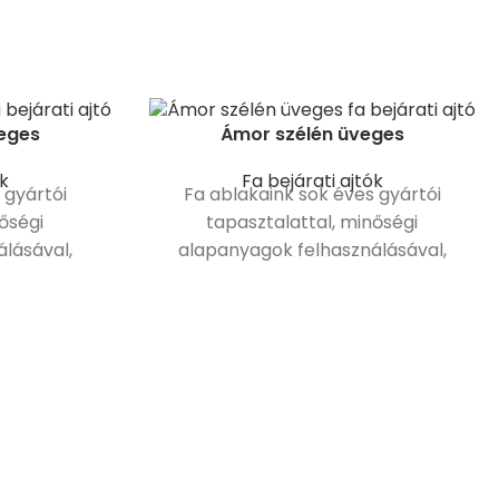
eges
Ámor szélén üveges
ók
Fa bejárati ajtók
 gyártói
Fa ablakaink sok éves gyártói
őségi
tapasztalattal, minőségi
lásával,
alapanyagok felhasználásával,
szülnek.
modern gépsorokon készülnek.