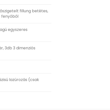
zigetelt fillung betétes,
i fenyőből
agú egyszeres
r, 3db 3 dimenziós
ázisú lazúrozás (csak