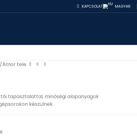
KAPCSOLAT
MAGYAR
Ámor tele
rtói tapasztalattal, minőségi alapanyagok
gépsorokon készülnek.
ók