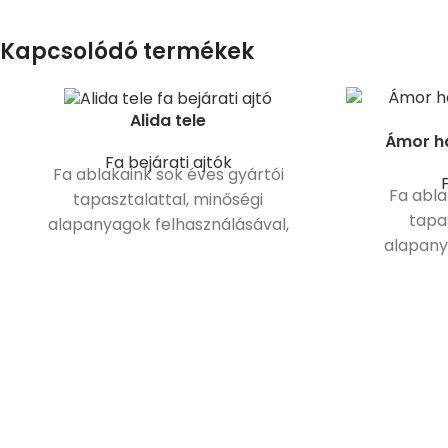
Kapcsolódó termékek
Alida tele
Ámor h
Fa bejárati ajtók
Fa ablakaink sok éves gyártói
F
Fa abla
tapasztalattal, minőségi
tapa
alapanyagok felhasználásával,
alapany
modern gépsorokon készülnek.
modern 