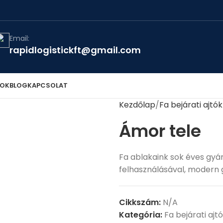
Email:
rapidlogistickft@gmail.com
TOK
BLOG
KAPCSOLAT
Kezdőlap
Fa bejárati ajtók
Ámor tele
Fa ablakaink sok éves gyá
felhasználásával, modern 
Cikkszám:
N/A
Kategória:
Fa bejárati ajt