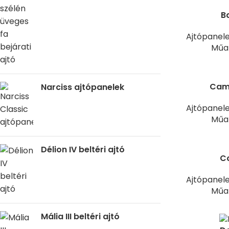
B
Ajtópanel
Műan
Camo
Narciss ajtópanelek
Ajtópanel
Műan
Délion IV beltéri ajtó
Co
Ajtópanel
Műan
Mália III beltéri ajtó