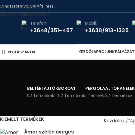
Skip to navigation
Cím: Izsófalva, 0184/21 hrsz.
Skip to main content
Telefon:
Mobil:
+3648/351-457
+3630/913-1335
KEZDŐLAP
RÓLUNK
PÁLYÁZA
NYÍLÁSZÁRÓK
BELTÉRI AJTÓK
BOROVI
PERGOLA
AJTÓPANELEK
52 Termékek
52 Termékek
1 Termék
37 Termékek
KIEMELT TERMÉKEK
Kezdőlap
“A
Ámor szélén üveges