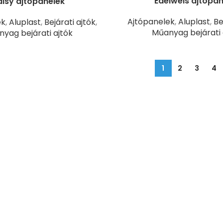
Edelweis ajtópan
isy ajtópanelek
Ajtópanelek
,
Aluplast
,
Be
ek
,
Aluplast
,
Bejárati ajtók
,
Műanyag bejárati 
yag bejárati ajtók
1
2
3
4