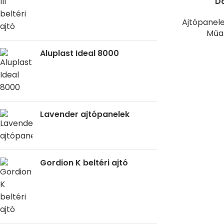
Da
Ajtópanel
Műan
Aluplast Ideal 8000
Lavender ajtópanelek
Gordion K beltéri ajtó