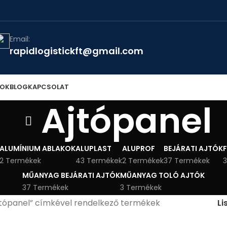
Email:
rapidlogistickft@gmail.com
TOK
BLOG
KAPCSOLAT
Ajtópanel
ALUMÍNIUM ABLAKOK
ALUPLAST
ALUPROF
BEJÁRATI AJTÓK
2 Termékek
43 Termékek
2 Termékek
37 Termékek
3
MŰANYAG BEJÁRATI AJTÓK
MŰANYAG TOLÓ AJTÓK
37 Termékek
3 Termékek
jtópanel” címkével rendelkező termékek
Li