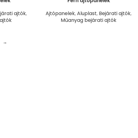
elek
Fern ajtópanelek
járati ajtók
,
Ajtópanelek
,
Aluplast
,
Bejárati ajtók
,
ajtók
Műanyag bejárati ajtók
→