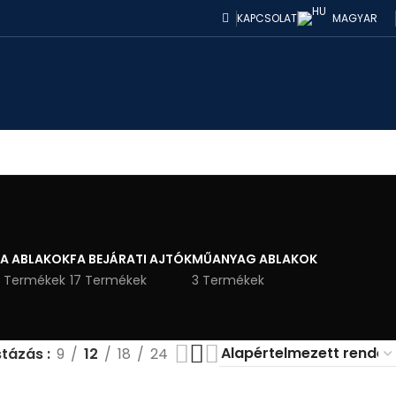
KAPCSOLAT
MAGYAR
FA ABLAKOK
FA BEJÁRATI AJTÓK
MŰANYAG ABLAKOK
 Termékek
17 Termékek
3 Termékek
stázás
9
12
18
24