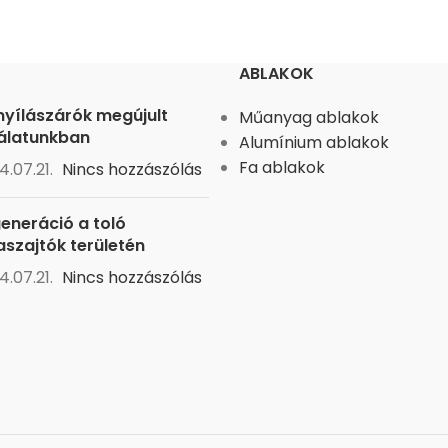
ABLAKOK
nyílászárók megújult
Műanyag ablakok
álatunkban
Alumínium ablakok
Fa ablakok
4.07.21.
Nincs hozzászólás
generáció a toló
aszajtók területén
4.07.21.
Nincs hozzászólás