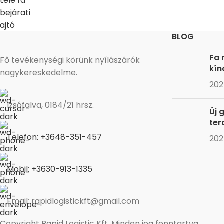
BLOG
Fa 
Fő tevékenységi körünk nyílászárók
kín
nagykereskedelme.
202
Izsófalva, 0184/21 hrsz.
Új 
ter
Telefon: +3648-351-457
202
Mobil: +3630-913-1335
Email: rapidlogistickft@gmail.com
Copyright
Rapid Logistic Kft. Minden jog fenntartva.