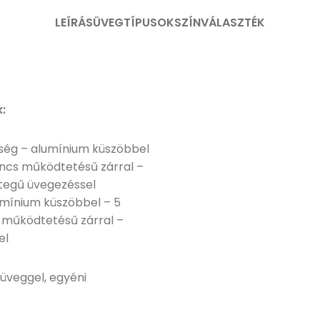
LEÍRÁS
ÜVEGTÍPUSOK
SZÍNVÁLASZTÉK
k:
sség – alumínium küszöbbel
lincs működtetésű zárral –
étegű üvegezéssel
umínium küszöbbel – 5
s működtetésű zárral –
el
 üveggel, egyéni