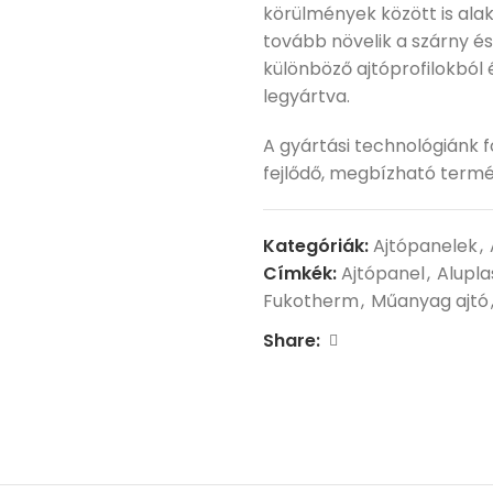
körülmények között is ala
tovább növelik a szárny és
különböző ajtóprofilokból 
legyártva.
A gyártási technológiánk 
fejlődő, megbízható termé
Kategóriák:
Ajtópanelek
,
Címkék:
Ajtópanel
,
Alupla
Fukotherm
,
Műanyag ajtó
Share: