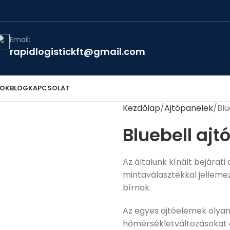
Email:
rapidlogistickft@gmail.com
TOK
BLOG
KAPCSOLAT
Kezdőlap
Ajtópanelek
Blu
Bluebell aj
Az általunk kínált bejárat
mintaválasztékkal jelleme
bírnak.
Az egyes ajtóelemek olyan 
hőmérsékletváltozásokat és