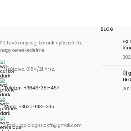
ablak síkj
a helyiségb
ajtó szár
rendelk
BLOG
előnyei a 
közé ta
Fa 
Fő tevékenységi körünk nyílászárók
ablakkere
kín
nagykereskedelme.
szárnyak 
202
kapcsola
nem megf
Izsófalva, 0184/21 hrsz.
Új 
f
ter
Telefon: +3648-351-457
202
Mobil: +3630-913-1335
Email: rapidlogistickft@gmail.com