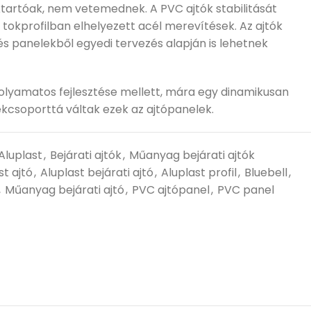
ktartóak, nem vetemednek. A PVC ajtók stabilitását
 tokprofilban elhelyezett acél merevítések. Az ajtók
és panelekből egyedi tervezés alapján is lehetnek
folyamatos fejlesztése mellett, mára egy dinamikusan
kcsoporttá váltak ezek az ajtópanelek.
Aluplast
,
Bejárati ajtók
,
Műanyag bejárati ajtók
st ajtó
,
Aluplast bejárati ajtó
,
Aluplast profil
,
Bluebell
,
,
Műanyag bejárati ajtó
,
PVC ajtópanel
,
PVC panel