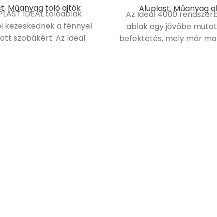
st
,
Műanyag toló ajtók
Aluplast
,
Műanyag a
PLAST IDEAL tolóablak
Az Ideal 4000 rendszerb
i kezeskednek a fénnyel
ablak egy jövőbe mutat
ott szobákért. Az Ideal
befektetés, mely már ma 
zerek tokbeépítései
a holnap követelményei
gben kaphatóak, így
profil kerekített üvege
ibilisek az ALUPLAST
ozékaival.
Típusok:
deal 4000 70 mm
Ideal 7000
l 8000 MD 85 mm-es
en típusú szerkezetek
nyos ablakprofilokkal
 A szárnyak elcsúsztatása
 speciális vasalat
zmusnak köszönhetően
 A kilincs zárt helyzetből
fordítása után a szárny az