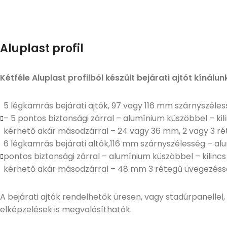
Aluplast profil
Kétféle Aluplast profilból készült bejárati ajtót kínálun
5 légkamrás bejárati ajtók, 97 vagy 116 mm szárnyszéle
– 5 pontos biztonsági zárral – alumínium küszöbbel – ki
kérhető akár másodzárral – 24 vagy 36 mm, 2 vagy 3 r
6 légkamrás bejárati altók,116 mm szárnyszélesség – al
pontos biztonsági zárral – alumínium küszöbbel – kilinc
kérhető akár másodzárral – 48 mm 3 rétegű üvegezéss
A bejárati ajtók rendelhetők üresen, vagy stadúrpanellel,
elképzelések is megvalósíthatók.