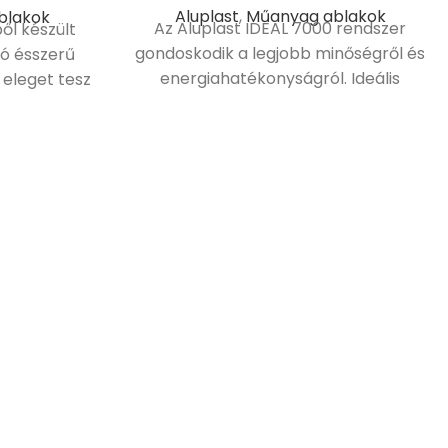
Aluplast
,
Műanyag ablakok
blakok
Az Aluplast IDEAL 7000 rendszer
ől készült
gondoskodik a legjobb minőségről és
ó ésszerű
energiahatékonyságról. Ideális
eleget tesz
választás panellakásokba, családi
nek Egyenes
házakba és energiatakarékos
zőléccel.
házakhoz is. A modern építészet új
szabványokat követel meg a
műszaki, funkcionális és esztétikai
szférában. A minimalista
építészethez alkalmazkodik az
egyenes szárnykidolgozása miatt.