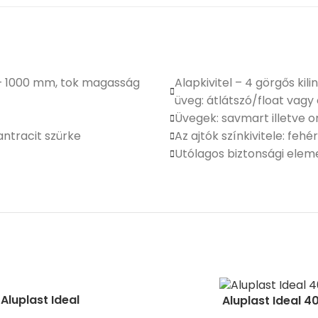
0 – 1000 mm, tok magasság
Alapkivitel – 4 görgős kil
üveg: átlátszó/float vagy 
Üvegek: savmart illetve 
antracit szürke
Az ajtók színkivitele: feh
Utólagos biztonsági elem
Aluplast Ideal
Aluplast Ideal 4