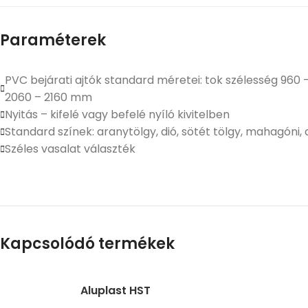
Paraméterek
PVC bejárati ajtók standard méretei: tok szélesség 96
2060 – 2160 mm
Nyitás – kifelé vagy befelé nyíló kivitelben
Standard színek: aranytölgy, dió, sötét tölgy, mahagóni, 
Széles vasalat választék
Kapcsolódó termékek
Aluplast HST