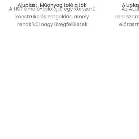
Aluplast
,
Műanyag toló ajtók
Alupla
A HST emelő-toló ajtó egy korszerű
Az ALU
konstrukciós megoldás, amely
rendszere
rendkívül nagy üvegfelületek
eláraszt
alkalmazását teszi lehetővé, így a
rends
helyiségek megtelnek fénnyel. Az
mélysé
alkalmazott emelő-toló technológia
kompat
biztosítja a rendszer működésének
tart
stabilitását és könnyedségét. A
I
szárnyak két külön vezetősínen
futnak, így nyitás közben nem
Idea
akadályozzák egymást. Az ajtószárny
Az ily
szélessége akár 2,5 méter is lehet,
szabvá
ezzel az átjárhatósági méret eléri a
készülnek.
2,3 métert. HST szerkezet
egy
alkalmazásával akár 11,5 m2 területű
mechani
üvegezés is lehetségessé válik.
lehetséges.
történő el