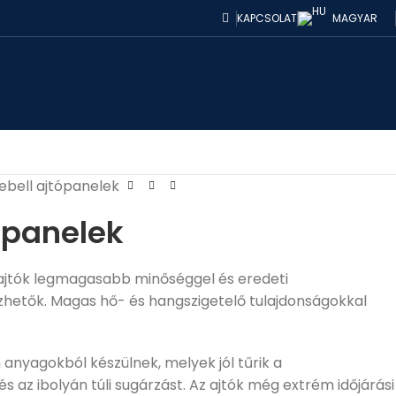
KAPCSOLAT
MAGYAR
ebell ajtópanelek
tópanelek
i ajtók legmagasabb minőséggel és eredeti
zhetők. Magas hő- és hangszigetelő tulajdonságokkal
anyagokból készülnek, melyek jól tűrik a
 az ibolyán túli sugárzást. Az ajtók még extrém időjárási