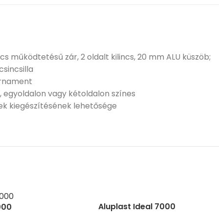
incs működtetésű zár, 2 oldalt kilincs, 20 mm ALU küszöb;
csincsilla
ornament
ér, egyoldalon vagy kétoldalon színes
ek kiegészítésének lehetősége
Aluplast Ideal 7000
000