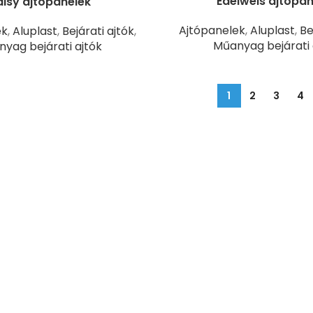
Edelweis ajtópan
isy ajtópanelek
Ajtópanelek
,
Aluplast
,
Be
ek
,
Aluplast
,
Bejárati ajtók
,
Műanyag bejárati 
yag bejárati ajtók
1
2
3
4