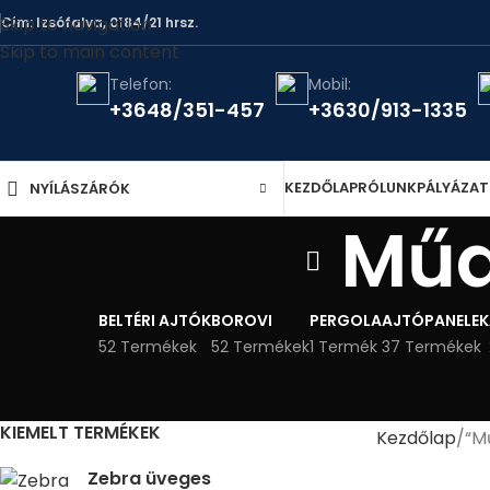
Skip to navigation
Cím: Izsófalva, 0184/21 hrsz.
Skip to main content
Telefon:
Mobil:
+3648/351-457
+3630/913-1335
KEZDŐLAP
RÓLUNK
PÁLYÁZA
NYÍLÁSZÁRÓK
Műa
BELTÉRI AJTÓK
BOROVI
PERGOLA
AJTÓPANELEK
52 Termékek
52 Termékek
1 Termék
37 Termékek
KIEMELT TERMÉKEK
Kezdőlap
“M
Zebra üveges