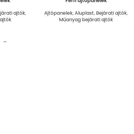
elek
Fern ajtópanelek
járati ajtók
,
Ajtópanelek
,
Aluplast
,
Bejárati ajtók
,
ajtók
Műanyag bejárati ajtók
→