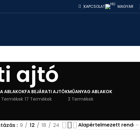
KAPCSOLAT
MAGYAR
i ajtó
FA ABLAKOK
FA BEJÁRATI AJTÓK
MŰANYAG ABLAKOK
 Termékek
17 Termékek
3 Termékek
stázás
9
12
18
24