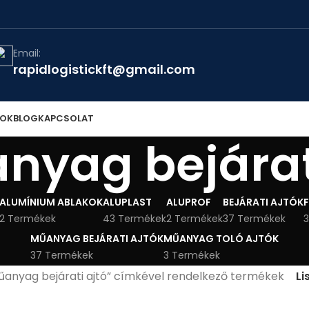
Email:
rapidlogistickft@gmail.com
TOK
BLOG
KAPCSOLAT
nyag bejárat
ALUMÍNIUM ABLAKOK
ALUPLAST
ALUPROF
BEJÁRATI AJTÓK
2 Termékek
43 Termékek
2 Termékek
37 Termékek
3
MŰANYAG BEJÁRATI AJTÓK
MŰANYAG TOLÓ AJTÓK
37 Termékek
3 Termékek
űanyag bejárati ajtó” címkével rendelkező termékek
Li