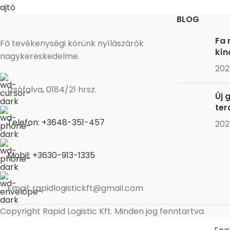
BLOG
Fa 
Fő tevékenységi körünk nyílászárók
kín
nagykereskedelme.
202
Izsófalva, 0184/21 hrsz.
Új 
ter
Telefon: +3648-351-457
202
Mobil: +3630-913-1335
Email: rapidlogistickft@gmail.com
Copyright
Rapid Logistic Kft. Minden jog fenntartva.