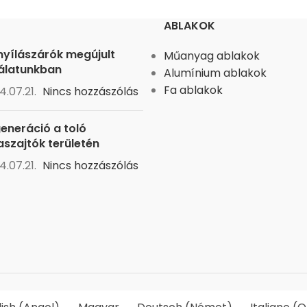
ABLAKOK
nyílászárók megújult
Műanyag ablakok
álatunkban
Alumínium ablakok
Fa ablakok
4.07.21.
Nincs hozzászólás
generáció a toló
aszajtók területén
4.07.21.
Nincs hozzászólás