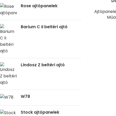
Da
Rose ajtópanelek
Ajtópanel
Műan
Barium C II beltéri ajtó
Lindosz Z beltéri ajtó
W78
Stock ajtópanelek