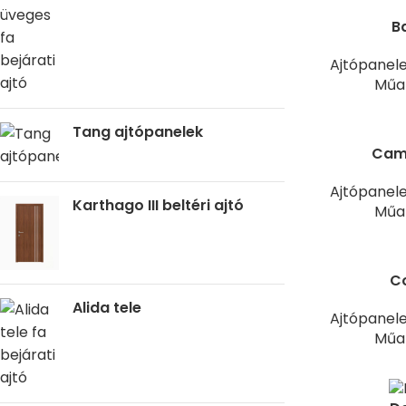
B
Ajtópanel
Műan
Tang ajtópanelek
Camo
Ajtópanel
Karthago III beltéri ajtó
Műan
Co
Alida tele
Ajtópanel
Műan